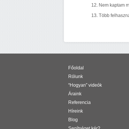
12. Nem kaptam me
13. Több felhaszná
Főoldal
Rólunk
“Hogyan” videók
Áraink
Referencia
Híreink
Blog
Segítséget kér?