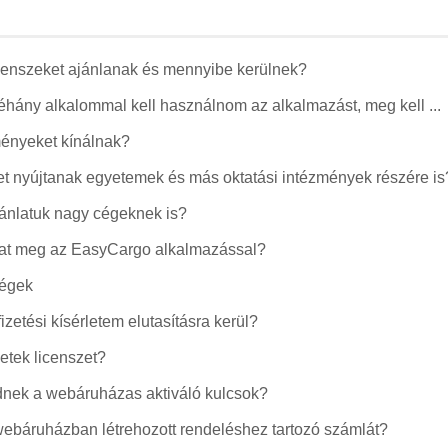
licenszeket ajánlanak és mennyibe kerülnek?
éhány alkalommal kell használnom az alkalmazást, meg kell ...
ényeket kínálnak?
 nyújtanak egyetemek és más oktatási intézmények részére is
jánlatuk nagy cégeknek is?
that meg az EasyCargo alkalmazással?
ségek
 fizetési kísérletem elutasításra kerül?
etek licenszet?
nek a webáruházas aktiváló kulcsok?
 webáruházban létrehozott rendeléshez tartozó számlát?