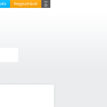
HU
pés
Regisztráció