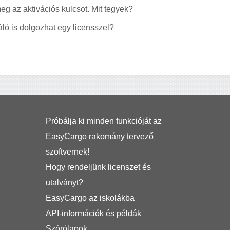
g az aktivációs kulcsot. Mit tegyek?
ló is dolgozhat egy licensszel?
Próbálja ki minden funkcióját az
EasyCargo rakomány tervező
szoftvernek!
Hogy rendeljünk licenszet és
utalványt?
EasyCargo az iskolákba
API-információk és példák
Szórólapok