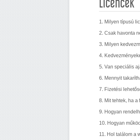
Licencek
1. Milyen típusú 
2. Csak havonta n
3. Milyen kedvezm
4. Kedvezményeket
5. Van speciális a
6. Mennyit takarí
7. Fizetési lehető
8. Mit tehtek, ha a
9. Hogyan rendelh
10. Hogyan működ
11. Hol találom a